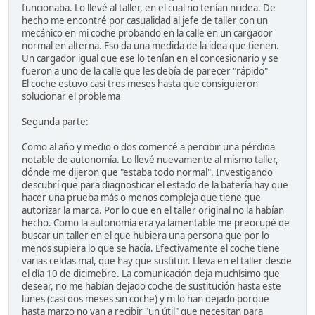
funcionaba. Lo llevé al taller, en el cual no tenían ni idea. De
hecho me encontré por casualidad al jefe de taller con un
mecánico en mi coche probando en la calle en un cargador
normal en alterna. Eso da una medida de la idea que tienen.
Un cargador igual que ese lo tenían en el concesionario y se
fueron a uno de la calle que les debía de parecer "rápido"
El coche estuvo casi tres meses hasta que consiguieron
solucionar el problema
Segunda parte:
Como al año y medio o dos comencé a percibir una pérdida
notable de autonomía. Lo llevé nuevamente al mismo taller,
dónde me dijeron que "estaba todo normal". Investigando
descubrí que para diagnosticar el estado de la batería hay que
hacer una prueba más o menos compleja que tiene que
autorizar la marca. Por lo que en el taller original no la habían
hecho. Como la autonomía era ya lamentable me preocupé de
buscar un taller en el que hubiera una persona que por lo
menos supiera lo que se hacía. Efectivamente el coche tiene
varias celdas mal, que hay que sustituir. Lleva en el taller desde
el día 10 de dicimebre. La comunicación deja muchísimo que
desear, no me habían dejado coche de sustitución hasta este
lunes (casi dos meses sin coche) y m lo han dejado porque
hasta marzo no van a recibir "un útil" que necesitan para