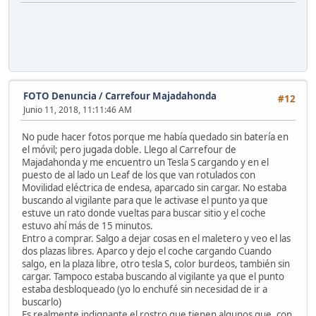
FOTO Denuncia
/
Carrefour Majadahonda
#12
Junio 11, 2018, 11:11:46 AM
No pude hacer fotos porque me había quedado sin batería en
el móvil; pero jugada doble. Llego al Carrefour de
Majadahonda y me encuentro un Tesla S cargando y en el
puesto de al lado un Leaf de los que van rotulados con
Movilidad eléctrica de endesa, aparcado sin cargar. No estaba
buscando al vigilante para que le activase el punto ya que
estuve un rato donde vueltas para buscar sitio y el coche
estuvo ahí más de 15 minutos.
Entro a comprar. Salgo a dejar cosas en el maletero y veo el las
dos plazas libres. Aparco y dejo el coche cargando Cuando
salgo, en la plaza libre, otro tesla S, color burdeos, también sin
cargar. Tampoco estaba buscando al vigilante ya que el punto
estaba desbloqueado (yo lo enchufé sin necesidad de ir a
buscarlo)
Es realmente indignante el rostro que tienen algunos que, con