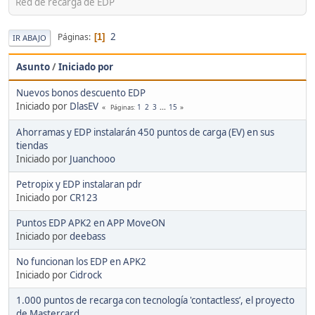
Red de recarga de EDP
2
Páginas
1
IR ABAJO
Asunto
/
Iniciado por
Nuevos bonos descuento EDP
Iniciado por
DlasEV
1
2
3
...
15
Páginas
Ahorramas y EDP instalarán 450 puntos de carga (EV) en sus
tiendas
Iniciado por
Juanchooo
Petropix y EDP instalaran pdr
Iniciado por
CR123
Puntos EDP APK2 en APP MoveON
Iniciado por
deebass
No funcionan los EDP en APK2
Iniciado por
Cidrock
1.000 puntos de recarga con tecnología 'contactless’, el proyecto
de Mastercard,